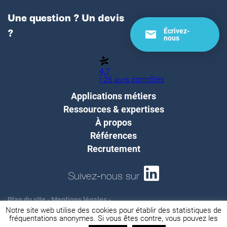
Une question ? Un devis
?
Écrivez-
nous
4,7
| 26 avis contrôlés
Applications métiers
Ressources & expertises
À propos
Références
Recrutement
Suivez-nous sur
Plan du site
-
Mentions légales
-
Notre site web utilise des cookies pour établir des statistiques de
Protection des données personnelles
-
fréquentations anonymes. Si vous êtes contre, vous pouvez les
Tous droits réservés @CAPCOD - réalisé par